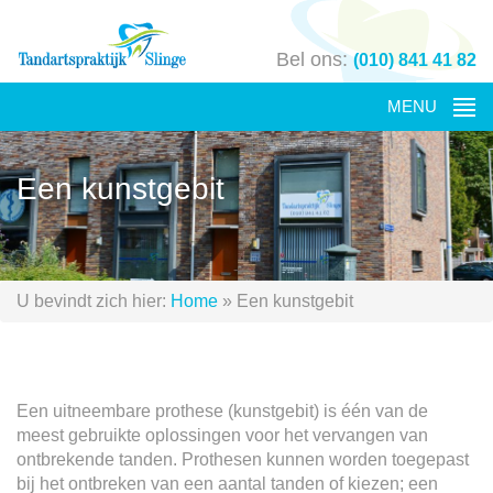
Bel ons:
(010) 841 41 82
Een kunstgebit
U bevindt zich hier:
Home
»
Een kunstgebit
Een uitneembare prothese (kunstgebit) is één van de
meest gebruikte oplossingen voor het vervangen van
ontbrekende tanden. Prothesen kunnen worden toegepast
bij het ontbreken van een aantal tanden of kiezen; een