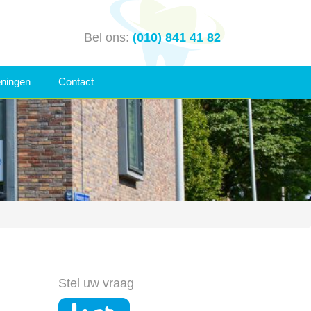
Bel ons:
(010) 841 41 82
eningen
Contact
Stel uw vraag