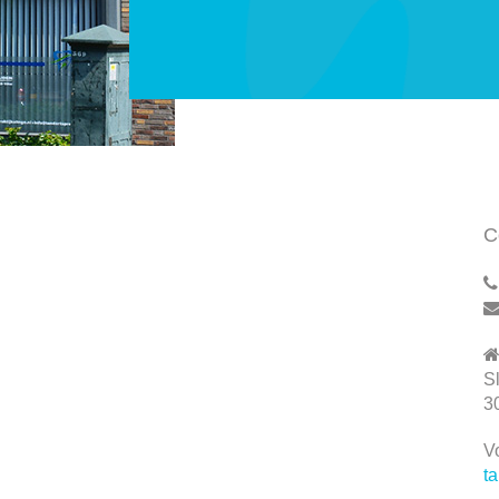
C
S
3
Vo
t