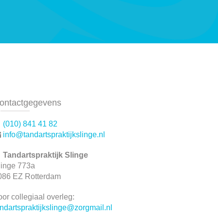
ontactgegevens
(010) 841 41 82
info@tandartspraktijkslinge.nl
Tandartspraktijk Slinge
linge 773a
086 EZ Rotterdam
or collegiaal overleg:
andartspraktijkslinge@
zorgmail.nl