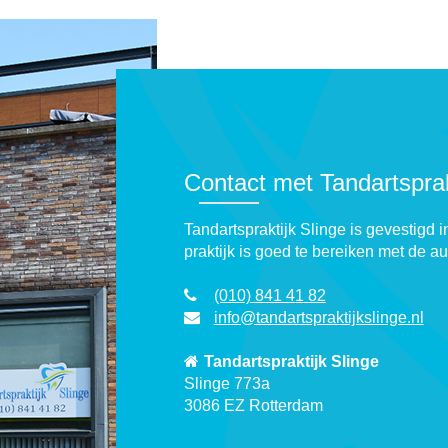
Contact met Tandartsprak
Tandartspraktijk Slinge is gevestigd
praktijk is goed te bereiken met de a
(010) 841 41 82
info@tandartspraktijkslinge.nl
Tandartspraktijk Slinge
Slinge 773a
3086 EZ Rotterdam