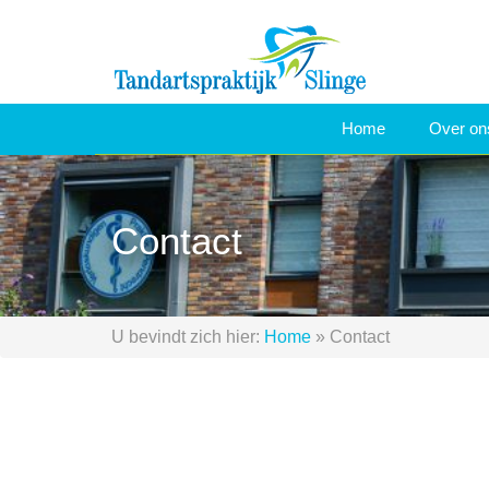
Home
Over o
Contact
U bevindt zich hier:
Home
»
Contact